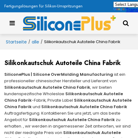
Fertigungslösungen für Silikon-Umspritzungen
Trans
Startseite
alle
/
/
Silikonkautschuk Autoteile China Fabrik
Silikonkautschuk Autoteile China Fabrik
SiliconePlus | Silicone OverMolding Manufacturing
ist ein
professioneller chinesischer Hersteller und Lieferant von
Silikonkautschuk Autoteile China Fabrik
, wir bieten
kundenspezifische Wholeslae
Silikonkautschuk Autoteile
China Fabrik
-Fabrik, Private Label
Silikonkautschuk Autoteile
China Fabrik
und
Silikonkautschuk Autoteile China Fabrik
Auftragsfertigung. Kontaktieren Sie uns jetzt, um das beste
Angebot für
Silikonkautschuk Autoteile China Fabrik
zu
erhalten. , wir werden in angemessener Zeit antworten, wir sind
nicht der niedrigste Preis von
Silikonkautschuk Autoteile