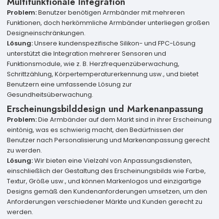
Multifunktionale Integration
Problem:
Benutzer benötigen Armbänder mit mehreren
Funktionen, doch herkömmliche Armbänder unterliegen großen
Designeinschränkungen.
Lösung:
Unsere kundenspezifische Silikon- und FPC-Lösung
unterstützt die Integration mehrerer Sensoren und
Funktionsmodule, wie z. B. Herzfrequenzüberwachung,
Schrittzählung, Körpertemperaturerkennung usw., und bietet
Benutzern eine umfassende Lösung zur
Gesundheitsüberwachung.
Erscheinungsbilddesign und Markenanpassung
Problem:
Die Armbänder auf dem Markt sind in ihrer Erscheinung
eintönig, was es schwierig macht, den Bedürfnissen der
Benutzer nach Personalisierung und Markenanpassung gerecht
zu werden.
Lösung:
Wir bieten eine Vielzahl von Anpassungsdiensten,
einschließlich der Gestaltung des Erscheinungsbilds wie Farbe,
Textur, Größe usw., und können Markenlogos und einzigartige
Designs gemäß den Kundenanforderungen umsetzen, um den
Anforderungen verschiedener Märkte und Kunden gerecht zu
werden.