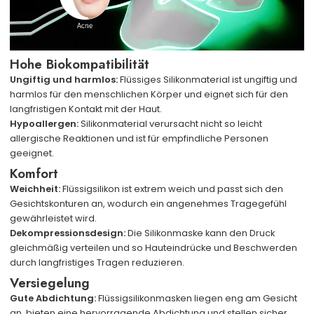
Hohe Biokompatibilität
Ungiftig und harmlos:
Flüssiges Silikonmaterial ist ungiftig und
harmlos für den menschlichen Körper und eignet sich für den
langfristigen Kontakt mit der Haut.
Hypoallergen:
Silikonmaterial verursacht nicht so leicht
allergische Reaktionen und ist für empfindliche Personen
geeignet.
Komfort
Weichheit:
Flüssigsilikon ist extrem weich und passt sich den
Gesichtskonturen an, wodurch ein angenehmes Tragegefühl
gewährleistet wird.
Dekompressionsdesign:
Die Silikonmaske kann den Druck
gleichmäßig verteilen und so Hauteindrücke und Beschwerden
durch langfristiges Tragen reduzieren.
Versiegelung
Gute Abdichtung:
Flüssigsilikonmasken liegen eng am Gesicht
an, bieten eine hervorragende Abdichtung und stellen sicher,