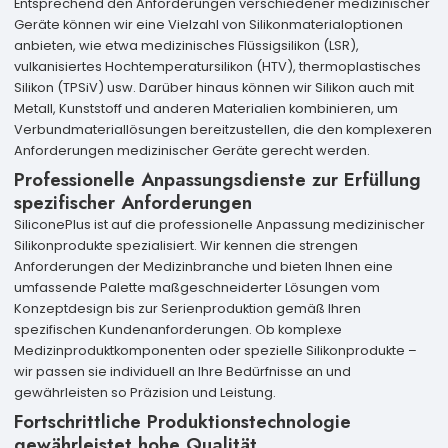
Entsprechend den Anforderungen verschiedener medizinischer
Geräte können wir eine Vielzahl von Silikonmaterialoptionen
anbieten, wie etwa medizinisches Flüssigsilikon (LSR),
vulkanisiertes Hochtemperatursilikon (HTV), thermoplastisches
Silikon (TPSiV) usw. Darüber hinaus können wir Silikon auch mit
Metall, Kunststoff und anderen Materialien kombinieren, um
Verbundmateriallösungen bereitzustellen, die den komplexeren
Anforderungen medizinischer Geräte gerecht werden.
Professionelle Anpassungsdienste zur Erfüllung
spezifischer Anforderungen
SiliconePlus ist auf die professionelle Anpassung medizinischer
Silikonprodukte spezialisiert. Wir kennen die strengen
Anforderungen der Medizinbranche und bieten Ihnen eine
umfassende Palette maßgeschneiderter Lösungen vom
Konzeptdesign bis zur Serienproduktion gemäß Ihren
spezifischen Kundenanforderungen. Ob komplexe
Medizinproduktkomponenten oder spezielle Silikonprodukte –
wir passen sie individuell an Ihre Bedürfnisse an und
gewährleisten so Präzision und Leistung.
Fortschrittliche Produktionstechnologie
gewährleistet hohe Qualität