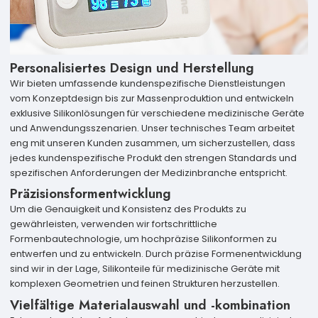
Personalisiertes Design und Herstellung
Wir bieten umfassende kundenspezifische Dienstleistungen
vom Konzeptdesign bis zur Massenproduktion und entwickeln
exklusive Silikonlösungen für verschiedene medizinische Geräte
und Anwendungsszenarien. Unser technisches Team arbeitet
eng mit unseren Kunden zusammen, um sicherzustellen, dass
jedes kundenspezifische Produkt den strengen Standards und
spezifischen Anforderungen der Medizinbranche entspricht.
Präzisionsformentwicklung
Um die Genauigkeit und Konsistenz des Produkts zu
gewährleisten, verwenden wir fortschrittliche
Formenbautechnologie, um hochpräzise Silikonformen zu
entwerfen und zu entwickeln. Durch präzise Formenentwicklung
sind wir in der Lage, Silikonteile für medizinische Geräte mit
komplexen Geometrien und feinen Strukturen herzustellen.
Vielfältige Materialauswahl und -kombination