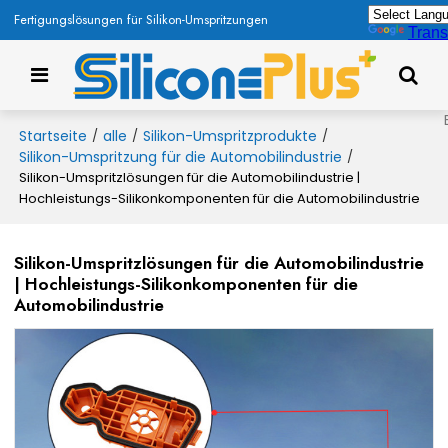
Fertigungslösungen für Silikon-Umspritzungen
Trans
Startseite
alle
Silikon-Umspritzprodukte
/
/
/
Silikon-Umspritzung für die Automobilindustrie
/
Silikon-Umspritzlösungen für die Automobilindustrie |
Hochleistungs-Silikonkomponenten für die Automobilindustrie
Silikon-Umspritzlösungen für die Automobilindustrie
| Hochleistungs-Silikonkomponenten für die
Automobilindustrie