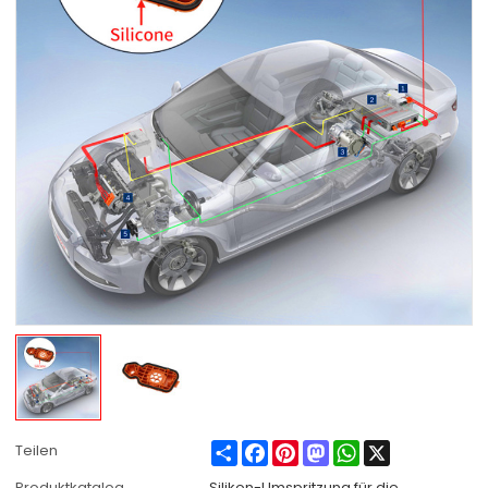
Share
Facebook
Pinterest
Mastodon
WhatsApp
X
Teilen
Produktkatalog
Silikon-Umspritzung für die