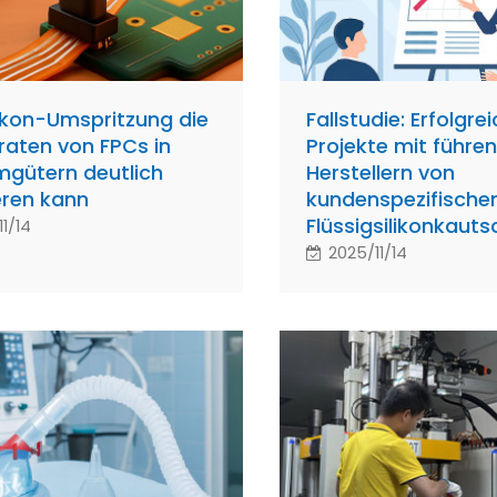
likon-Umspritzung die
Fallstudie: Erfolgre
lraten von FPCs in
Projekte mit führe
gütern deutlich
Herstellern von
eren kann
kundenspezifisch
Flüssigsilikonkaut
1/14
2025/11/14