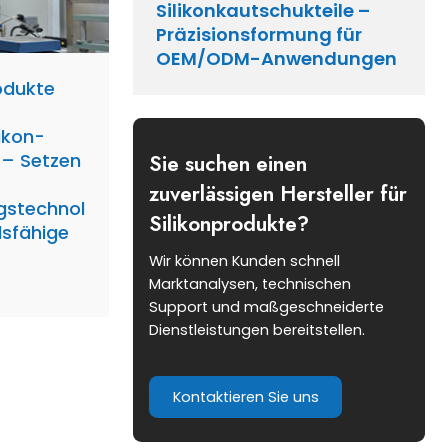
Silikonkautschukteile –
Präzisionsformung für
OEM/ODM-Anwendungen
odukte
likon-
 – Setzen
Sie suchen einen
zuverlässigen Hersteller für
gstechnologie
Silikonprodukte?
dsfähige
Wir können Kunden schnell
Marktanalysen, technischen
Support und maßgeschneiderte
Dienstleistungen bereitstellen.
Kontaktieren Sie uns