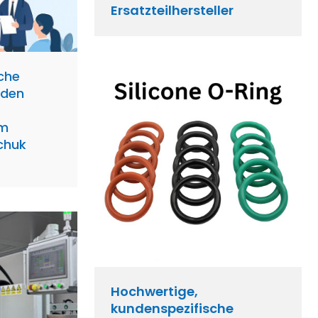
Ersatzteilhersteller
iche
nden
em
schuk
Hochwertige,
kundenspezifische