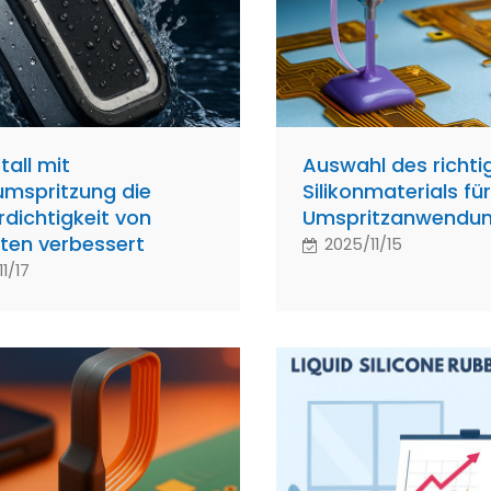
tall mit
Auswahl des richti
numspritzung die
Silikonmaterials fü
dichtigkeit von
Umspritzanwendu
ten verbessert
2025/11/15
1/17