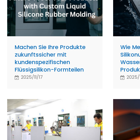
Machen Sie Ihre Produkte
Wie Me
zukunftssicher mit
Siliko
kundenspezifischen
Wasser
Flüssigsilikon-Formteilen
Produk
2025/11/17
2025/1