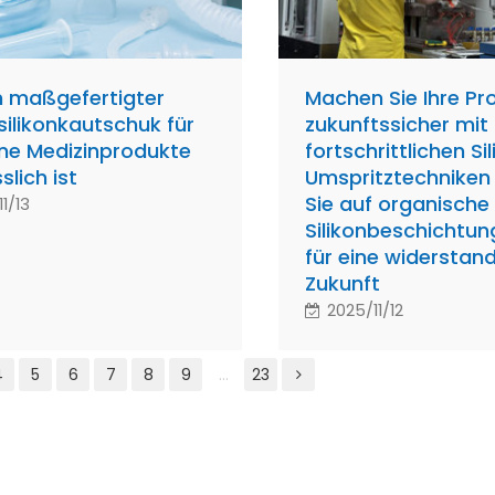
 maßgefertigter
Machen Sie Ihre Pr
silikonkautschuk für
zukunftssicher mit
e Medizinprodukte
fortschrittlichen Si
slich ist
Umspritztechniken
Sie auf organische
1/13
Silikonbeschichtun
für eine widerstan
Zukunft
2025/11/12
4
5
6
7
8
9
...
23