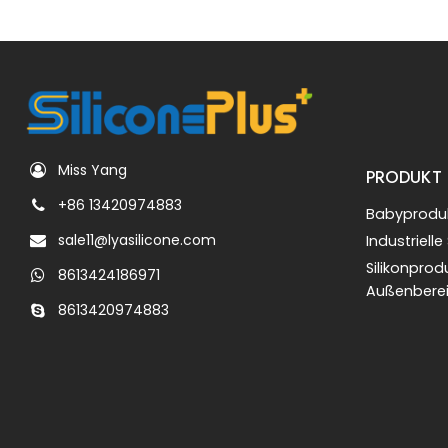
Miss Yang
PRODUKT
+86 13420974883
Babyproduk
sale11@lyasilicone.com
Industrielle
Silikonprod
8613424186971
Außenbere
8613420974883