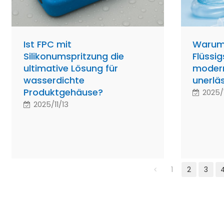
Ist FPC mit
Warum
Silikonumspritzung die
Flüssig
ultimative Lösung für
modern
wasserdichte
unerläs
Produktgehäuse?
2025/1
2025/11/13
1
2
3