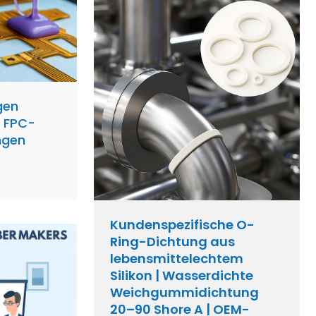
gen
r FPC-
ngen
Kundenspezifische O-
Ring-Dichtung aus
lebensmittelechtem
Silikon | Wasserdichte
Weichgummidichtung
20–90 Shore A | OEM-