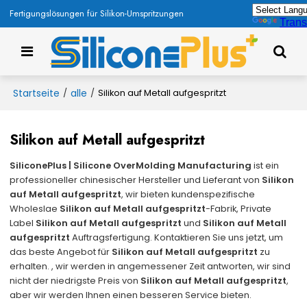
Fertigungslösungen für Silikon-Umspritzungen
Trans
Startseite
alle
/
/
Silikon auf Metall aufgespritzt
Silikon auf Metall aufgespritzt
SiliconePlus | Silicone OverMolding Manufacturing
ist ein
professioneller chinesischer Hersteller und Lieferant von
Silikon
auf Metall aufgespritzt
, wir bieten kundenspezifische
Wholeslae
Silikon auf Metall aufgespritzt
-Fabrik, Private
Label
Silikon auf Metall aufgespritzt
und
Silikon auf Metall
aufgespritzt
Auftragsfertigung. Kontaktieren Sie uns jetzt, um
das beste Angebot für
Silikon auf Metall aufgespritzt
zu
erhalten. , wir werden in angemessener Zeit antworten, wir sind
nicht der niedrigste Preis von
Silikon auf Metall aufgespritzt
,
aber wir werden Ihnen einen besseren Service bieten.