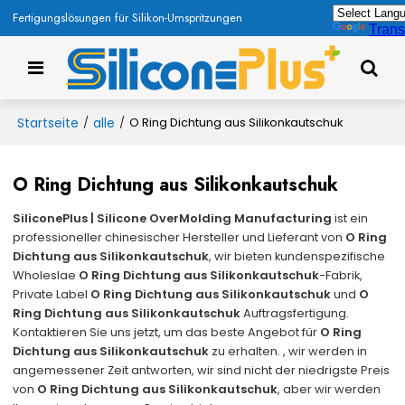
Fertigungslösungen für Silikon-Umspritzungen
Trans
Startseite
alle
/
/
O Ring Dichtung aus Silikonkautschuk
O Ring Dichtung aus Silikonkautschuk
SiliconePlus | Silicone OverMolding Manufacturing
ist ein
professioneller chinesischer Hersteller und Lieferant von
O Ring
Dichtung aus Silikonkautschuk
, wir bieten kundenspezifische
Wholeslae
O Ring Dichtung aus Silikonkautschuk
-Fabrik,
Private Label
O Ring Dichtung aus Silikonkautschuk
und
O
Ring Dichtung aus Silikonkautschuk
Auftragsfertigung.
Kontaktieren Sie uns jetzt, um das beste Angebot für
O Ring
Dichtung aus Silikonkautschuk
zu erhalten. , wir werden in
angemessener Zeit antworten, wir sind nicht der niedrigste Preis
von
O Ring Dichtung aus Silikonkautschuk
, aber wir werden