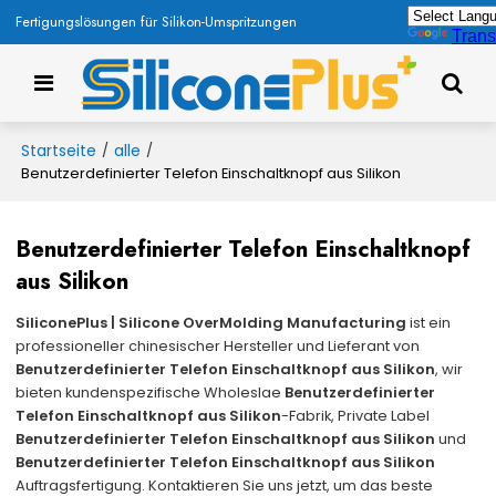
Fertigungslösungen für Silikon-Umspritzungen
Trans
Startseite
alle
/
/
Benutzerdefinierter Telefon Einschaltknopf aus Silikon
Benutzerdefinierter Telefon Einschaltknopf
aus Silikon
SiliconePlus | Silicone OverMolding Manufacturing
ist ein
professioneller chinesischer Hersteller und Lieferant von
Benutzerdefinierter Telefon Einschaltknopf aus Silikon
, wir
bieten kundenspezifische Wholeslae
Benutzerdefinierter
Telefon Einschaltknopf aus Silikon
-Fabrik, Private Label
Benutzerdefinierter Telefon Einschaltknopf aus Silikon
und
Benutzerdefinierter Telefon Einschaltknopf aus Silikon
Auftragsfertigung. Kontaktieren Sie uns jetzt, um das beste