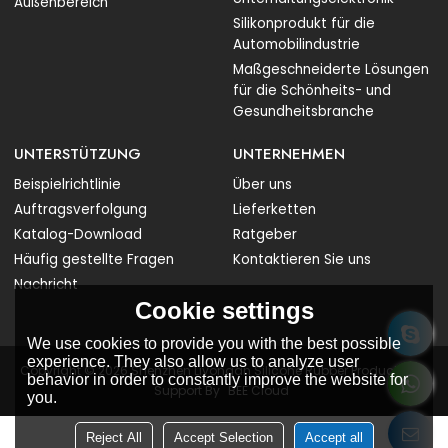
Außenbereich
Silikonprodukt für die
Automobilindustrie
Maßgeschneiderte Lösungen
für die Schönheits- und
Gesundheitsbranche
UNTERSTÜTZUNG
UNTERNEHMEN
Beispielrichtlinie
Über uns
Auftragsverfolgung
Lieferketten
Katalog-Download
Ratgeber
Häufig gestellte Fragen
Kontaktieren Sie uns
Nachricht
Cookie settings
We use cookies to provide you with the best possible
experience. They also allow us to analyze user
Copyright © 2026
Shenzhen Liyongan Silicone Rubber Products Co.
behavior in order to constantly improve the website for
Support By
BEE Cloud
you.
Reject All
Accept Selection
Accept all