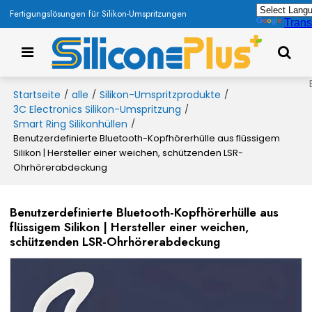
Fertigungslösungen für Silikon-Umspritzungen
Trans
Startseite
alle
Silikon-Umspritzprodukte
/
/
/
3C Electronics Silikon-Umspritzung
/
Smart Ring Silikonhüllen
/
Benutzerdefinierte Bluetooth-Kopfhörerhülle aus flüssigem
Silikon | Hersteller einer weichen, schützenden LSR-
Ohrhörerabdeckung
Benutzerdefinierte Bluetooth-Kopfhörerhülle aus
flüssigem Silikon | Hersteller einer weichen,
schützenden LSR-Ohrhörerabdeckung