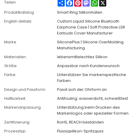
Share
Facebook
Pinterest
Mastodon
WhatsApp
X
Teilen
Produktkatalog
Smart Ring Silikonhüllen
English details
Custom Liquid Silicone Bluetooth
Earphone Case | Soft Protective LSR
Earbuds Cover Manufacturer
Marke
SiliconePlus | Silicone OverMolding
Manufacturing
Materialien:
lebensmittelechtes Silikon
Größe:
Anpassbar nach Kundenwunsch
Farbe:
Unterstützen Sie markenspezifische
Farben
Design und Passform:
Passt sich der Ohrform an
Haltbarkeit:
Antifouling: wasserdicht, schweißfest
Markenanpassung:
Unterstützung beim Drucken des
Markenlogos oder spezieller Formen
Zertifizierung:
RoHS, REACH bestanden
Prozesstyp:
Flüssigsilikon-Spritzguss