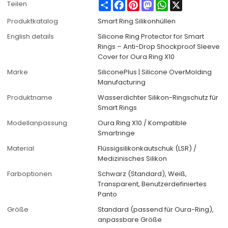
Share
Facebook
Pinterest
Mastodon
WhatsApp
X
Teilen
Produktkatalog
Smart Ring Silikonhüllen
English details
Silicone Ring Protector for Smart
Rings – Anti-Drop Shockproof Sleeve
Cover for Oura Ring X10
Marke
SiliconePlus | Silicone OverMolding
Manufacturing
Produktname
Wasserdichter Silikon-Ringschutz für
Smart Rings
Modellanpassung
Oura Ring X10 / Kompatible
Smartringe
Material
Flüssigsilikonkautschuk (LSR) /
Medizinisches Silikon
Farboptionen
Schwarz (Standard), Weiß,
Transparent, Benutzerdefiniertes
Panto
Größe
Standard (passend für Oura-Ring),
anpassbare Größe