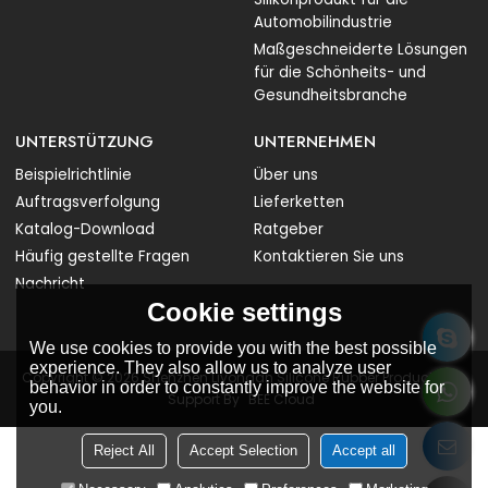
Automobilindustrie
Maßgeschneiderte Lösungen
für die Schönheits- und
Gesundheitsbranche
UNTERSTÜTZUNG
UNTERNEHMEN
Beispielrichtlinie
Über uns
Auftragsverfolgung
Lieferketten
Katalog-Download
Ratgeber
Häufig gestellte Fragen
Kontaktieren Sie uns
Nachricht
Cookie settings
We use cookies to provide you with the best possible
experience. They also allow us to analyze user
Copyright © 2026
Shenzhen Liyongan Silicone Rubber Products Co.
behavior in order to constantly improve the website for
Support By
BEE Cloud
you.
Reject All
Accept Selection
Accept all