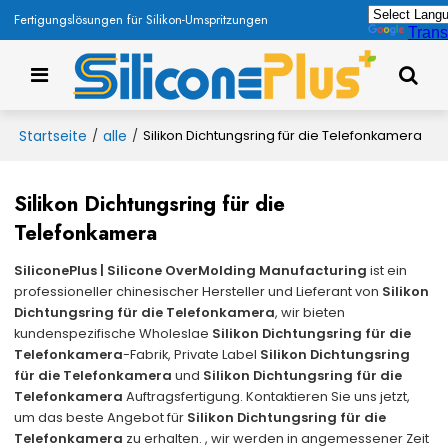
Fertigungslösungen für Silikon-Umspritzungen
Trans
Startseite
alle
/
/
Silikon Dichtungsring für die Telefonkamera
Silikon Dichtungsring für die
Telefonkamera
SiliconePlus | Silicone OverMolding Manufacturing
ist ein
professioneller chinesischer Hersteller und Lieferant von
Silikon
Dichtungsring für die Telefonkamera
, wir bieten
kundenspezifische Wholeslae
Silikon Dichtungsring für die
Telefonkamera
-Fabrik, Private Label
Silikon Dichtungsring
für die Telefonkamera
und
Silikon Dichtungsring für die
Telefonkamera
Auftragsfertigung. Kontaktieren Sie uns jetzt,
um das beste Angebot für
Silikon Dichtungsring für die
Telefonkamera
zu erhalten. , wir werden in angemessener Zeit