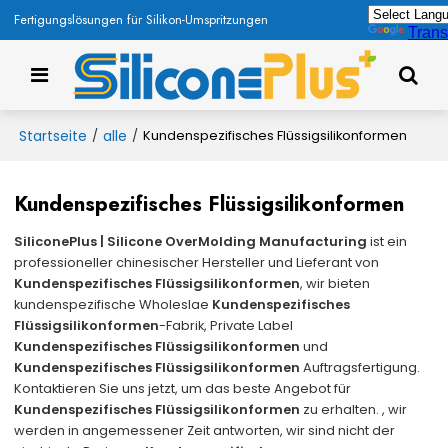
Fertigungslösungen für Silikon-Umspritzungen
Trans
Startseite
alle
/
/
Kundenspezifisches Flüssigsilikonformen
Kundenspezifisches Flüssigsilikonformen
SiliconePlus | Silicone OverMolding Manufacturing
ist ein
professioneller chinesischer Hersteller und Lieferant von
Kundenspezifisches Flüssigsilikonformen
, wir bieten
kundenspezifische Wholeslae
Kundenspezifisches
Flüssigsilikonformen
-Fabrik, Private Label
Kundenspezifisches Flüssigsilikonformen
und
Kundenspezifisches Flüssigsilikonformen
Auftragsfertigung.
Kontaktieren Sie uns jetzt, um das beste Angebot für
Kundenspezifisches Flüssigsilikonformen
zu erhalten. , wir
werden in angemessener Zeit antworten, wir sind nicht der