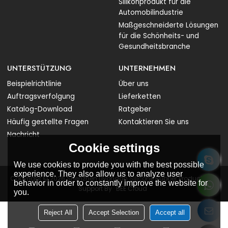
Silikonprodukt für die
Automobilindustrie
Maßgeschneiderte Lösungen
für die Schönheits- und
Gesundheitsbranche
UNTERSTÜTZUNG
UNTERNEHMEN
Beispielrichtlinie
Über uns
Auftragsverfolgung
Lieferketten
Katalog-Download
Ratgeber
Häufig gestellte Fragen
Kontaktieren Sie uns
Nachricht
Cookie settings
We use cookies to provide you with the best possible
experience. They also allow us to analyze user
Copyright © 2026
Shenzhen Liyongan Silicone Rubber Products Co.
behavior in order to constantly improve the website for
Support By
BEE Cloud
you.
Reject All
Accept Selection
Accept all