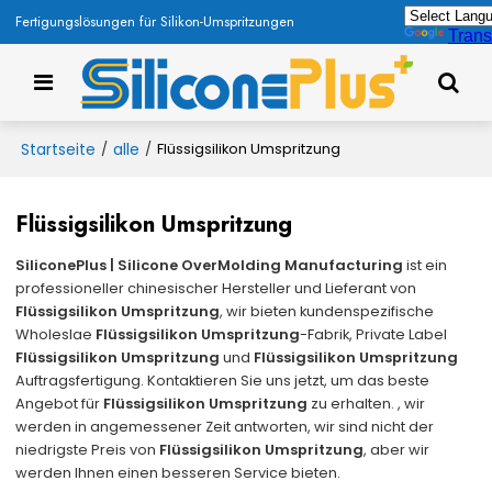
Fertigungslösungen für Silikon-Umspritzungen
Trans
Startseite
alle
/
/
Flüssigsilikon Umspritzung
Flüssigsilikon Umspritzung
SiliconePlus | Silicone OverMolding Manufacturing
ist ein
professioneller chinesischer Hersteller und Lieferant von
Flüssigsilikon Umspritzung
, wir bieten kundenspezifische
Wholeslae
Flüssigsilikon Umspritzung
-Fabrik, Private Label
Flüssigsilikon Umspritzung
und
Flüssigsilikon Umspritzung
Auftragsfertigung. Kontaktieren Sie uns jetzt, um das beste
Angebot für
Flüssigsilikon Umspritzung
zu erhalten. , wir
werden in angemessener Zeit antworten, wir sind nicht der
niedrigste Preis von
Flüssigsilikon Umspritzung
, aber wir
werden Ihnen einen besseren Service bieten.