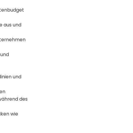
ostenbudget
re aus und
unternehmen
 und
linien und
den
 während des
iken wie