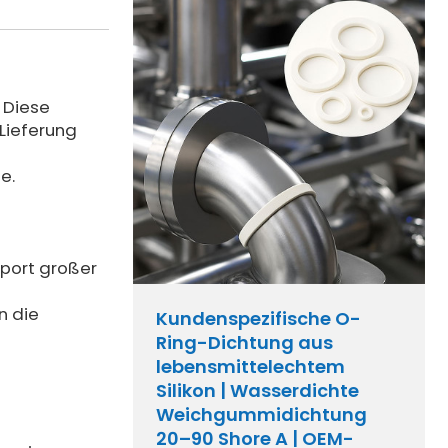
. Diese
Lieferung
e.
sport großer
n die
Kundenspezifische O-
Ring-Dichtung aus
lebensmittelechtem
Silikon | Wasserdichte
Weichgummidichtung
20–90 Shore A | OEM-