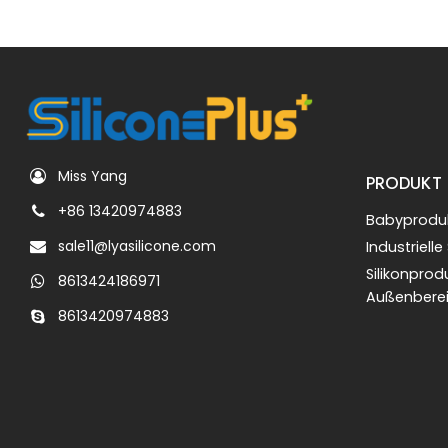
Miss Yang
PRODUKT
+86 13420974883
Babyproduk
sale11@lyasilicone.com
Industrielle
Silikonprod
8613424186971
Außenbere
8613420974883