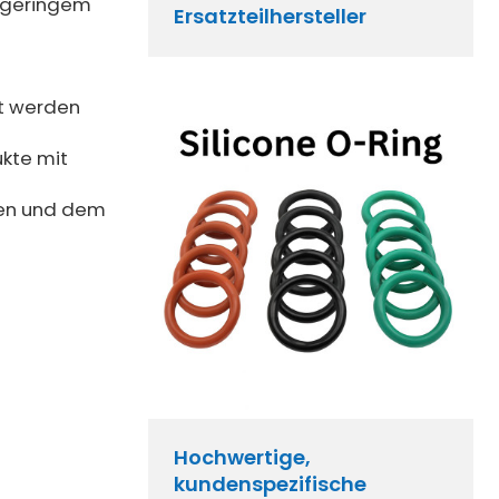
t geringem
Ersatzteilhersteller
rt werden
ukte mit
ren und dem
Hochwertige,
kundenspezifische