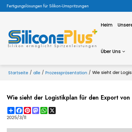
Fertigungslösungen für Silikon-Umspritzungen
Heim
Unsere
Silikon ermöglicht Spitzenleistungen
Über Uns
/
/
/
Wie sieht der Logi
Startseite
alle
Prozesspräsentation
Wie sieht der Logistikplan für den Export vo
Share
Facebook
Pinterest
Mastodon
WhatsApp
X
2025/3/11