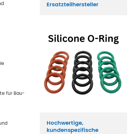
nd
Ersatzteilhersteller
ie
te für Bau-
Hochwertige,
 und
kundenspezifische