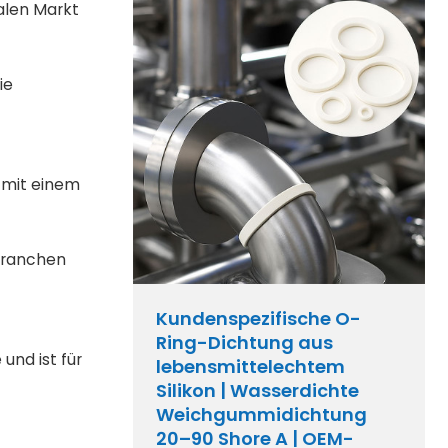
nalen Markt
ie
, mit einem
 Branchen
Kundenspezifische O-
Ring-Dichtung aus
und ist für
lebensmittelechtem
Silikon | Wasserdichte
Weichgummidichtung
20–90 Shore A | OEM-