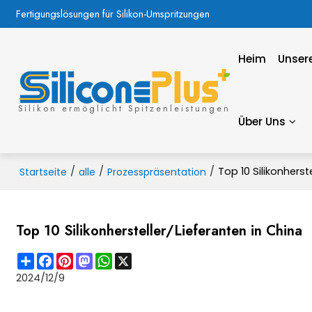
Fertigungslösungen für Silikon-Umspritzungen
Heim
Unsere
Silikon ermöglicht Spitzenleistungen
Über Uns
/
/
/
Top 10 Silikonherst
Startseite
alle
Prozesspräsentation
Top 10 Silikonhersteller/Lieferanten in China
Share
Facebook
Pinterest
Mastodon
WhatsApp
X
2024/12/9