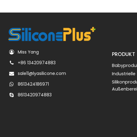
Miss Yang
PRODUKT
+86 13420974883
Babyproduk
sale11@lyasilicone.com
Industrielle
Silikonprod
8613424186971
Außenbere
8613420974883