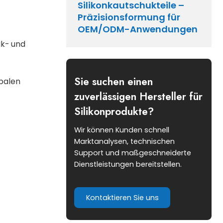
Silikonkautschukteile –
Präzisionsformung für
OEM/ODM-Anwendungen
ik- und
Sie suchen einen
obalen
zuverlässigen Hersteller für
Silikonprodukte?
Wir können Kunden schnell
Marktanalysen, technischen
Support und maßgeschneiderte
Dienstleistungen bereitstellen.
Kontaktieren Sie uns