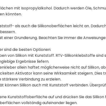
erflächen mit Isopropylalkohol. Dadurch werden Öle, Schm
gen könnten.
ststoff- als auch die Silikonoberflächen leicht an. Dadur
rbessern.
mit einer Grundierung. Beachten Sie immer die Anweisung
ier sind die besten Optionen:
ben von Silikon mit Kunststoff. RTV-Silikonklebstoffe sind s
nglebige Ergebnisse liefern.
kleber allein haftet möglicherweise nicht auf Silikon, ab
kelten Aktivator kann seine Wirksamkeit steigern. Dies t
stärkere Verbindung zu erzielen.
ität können Silikon auch mit Kunststoff verbinden. Überprü
fene Kunststoffoberfläche auf und drücken Sie das Silikon 
Oberflächen vollständig aufeinander liegen.