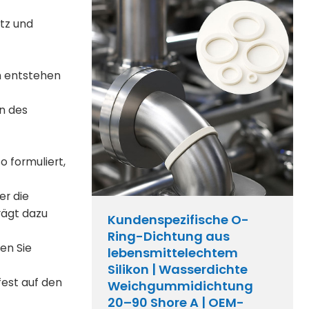
utz und
ch entstehen
en des
o formuliert,
er die
rägt dazu
Kundenspezifische O-
Ring-Dichtung aus
fen Sie
lebensmittelechtem
Silikon | Wasserdichte
fest auf den
Weichgummidichtung
20–90 Shore A | OEM-