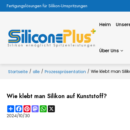
Fertigungslösungen für Silikon-Umspritzungen
Heim
Unsere
Silikon ermöglicht Spitzenleistungen
Über Uns
/
/
/
Wie klebt man Sili
Startseite
alle
Prozesspräsentation
Wie klebt man Silikon auf Kunststoff?
Share
Facebook
Pinterest
Mastodon
WhatsApp
X
2024/10/30