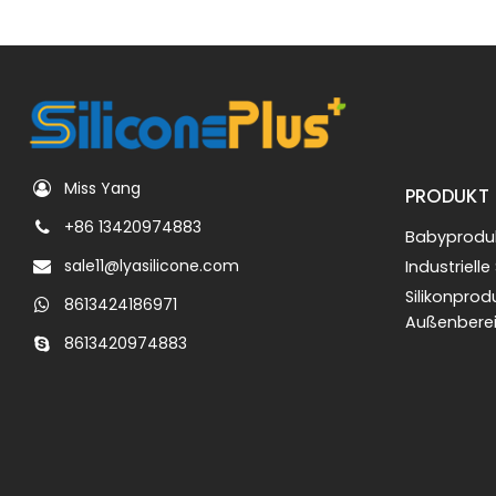
Miss Yang
PRODUKT
+86 13420974883
Babyproduk
sale11@lyasilicone.com
Industrielle
Silikonprod
8613424186971
Außenbere
8613420974883