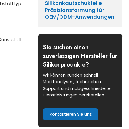
Silikonkautschukteile –
ebstofftyp
Präzisionsformung für
OEM/ODM-Anwendungen
Kunststoff.
Sie suchen einen
zuverlässigen Hersteller für
Silikonprodukte?
Wir können Kunden schnell
Marktanalysen, technischen
Support und maßgeschneiderte
Dienstleistungen bereitstellen.
Kontaktieren Sie uns