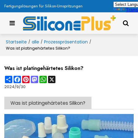
Fertigungslösungen für Silikon-Umspritzungen
Trans
Startseite
alle
Prozesspräsentation
/
/
/
Was ist platingehärtetes Silikon?
Was ist platingehärtetes Silikon?
Share
Facebook
Pinterest
Mastodon
WhatsApp
X
2024/9/30
Was ist platingehärtetes Silikon?