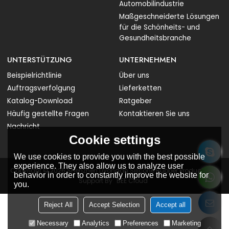
Automobilindustrie
Maßgeschneiderte Lösungen
für die Schönheits- und
Gesundheitsbranche
UNTERSTÜTZUNG
UNTERNEHMEN
Beispielrichtlinie
Über uns
Auftragsverfolgung
Lieferketten
Katalog-Download
Ratgeber
Häufig gestellte Fragen
Kontaktieren Sie uns
Nachricht
Cookie settings
We use cookies to provide you with the best possible
experience. They also allow us to analyze user
Copyright © 2026
Shenzhen Liyongan Silicone Rubber Products Co.
behavior in order to constantly improve the website for
Support By
BEE Cloud
you.
Reject All
Accept Selection
Accept all
Necessary
Analytics
Preferences
Marketing