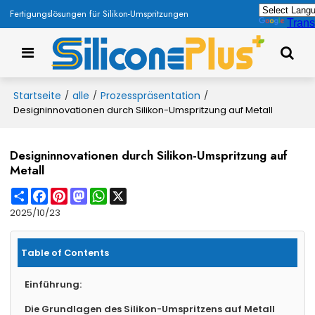
Fertigungslösungen für Silikon-Umspritzungen
Trans
Startseite
alle
Prozesspräsentation
/
/
/
Designinnovationen durch Silikon-Umspritzung auf Metall
Designinnovationen durch Silikon-Umspritzung auf
Metall
Share
Facebook
Pinterest
Mastodon
WhatsApp
X
2025/10/23
Table of Contents
Einführung:
Die Grundlagen des Silikon-Umspritzens auf Metall