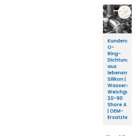
Kundenspez
O-
Ring-
Dichtung
aus
lebensmitt
Silikon |
Wasserdic
Weichgumm
20–90
Shore A
| OEM-
Ersatzteilhe