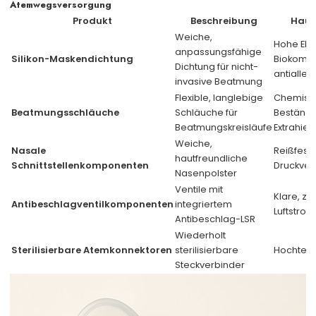
Atemwegsversorgung
Produkt
Beschreibung
Hau
Weiche,
Hohe Elast
anpassungsfähige
Silikon-Maskendichtung
Biokompat
Dichtung für nicht-
antialler
invasive Beatmung
Flexible, langlebige
Chemisc
Beatmungsschläuche
Schläuche für
Beständi
Beatmungskreisläufe
Extrahie
Weiche,
Nasale
Reißfest,
hautfreundliche
Schnittstellenkomponenten
Druckver
Nasenpolster
Ventile mit
Klare, zu
Antibeschlagventilkomponenten
integriertem
Luftstro
Antibeschlag-LSR
Wiederholt
Sterilisierbare Atemkonnektoren
sterilisierbare
Hochtemp
Steckverbinder