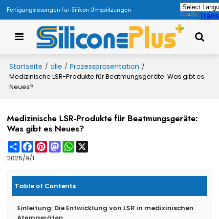
Fertigungslösungen für Silikon-Umspritzungen
Trans
Startseite
alle
Prozesspräsentation
/
/
/
Medizinische LSR-Produkte für Beatmungsgeräte: Was gibt es
Neues?
Medizinische LSR-Produkte für Beatmungsgeräte:
Was gibt es Neues?
Share
Facebook
Pinterest
Mastodon
WhatsApp
X
2025/9/1
Table of Contents
Einleitung: Die Entwicklung von LSR in medizinischen
Atemgeräten