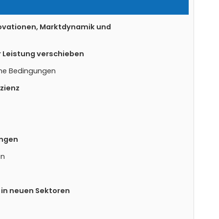
nnovationen, Marktdynamik und
er Leistung verschieben
eme Bedingungen
izienz
ungen
en
 in neuen Sektoren