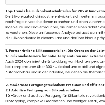
Top-Trends bei Silikonkautschukteilen für 2024: Innovat
Die Silikonkautschukindustrie entwickelt sich weiterhin ras
Nachfrage in verschiedenen Branchen und einen zunehmenden
Ingenieure und Endverbraucher, die immer einen Schritt vora
zu verstehen. Diese umfassende Analyse befasst sich mi
die Silikonindustrie in diesem Jahr und darüber hinaus prä
1. Fortschrittliche Silikonmaterialien: Die Grenzen der Lei
1.1 Silikonelastomere für hohe Temperaturen und extrem
Auch 2024 dominiert die Entwicklung von Hochtemperatur-
bei Temperaturen über 300 °C flexibel und stabil und eign
Automobilbau und in der Industrie, bei denen die thermisch
2. Modernste Fertigungstechniken: Präzision und Effizienz
2.1 Additive Fertigung von Silikonbauteilen
3D
-Druck und additive Fertigung für Silikonteile revoluti
Prototyping, komplexe Geometrien und weniger Abfall, wod