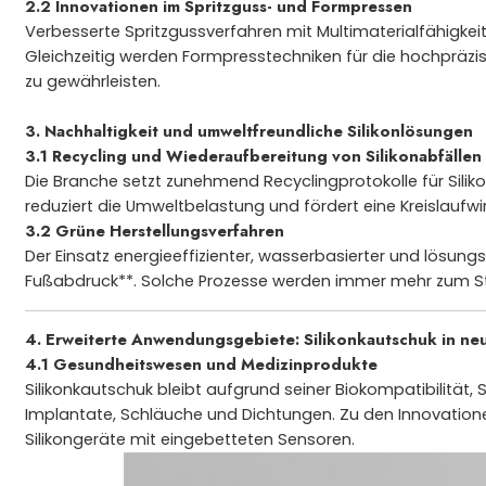
2.2 Innovationen im Spritzguss- und Formpressen
Verbesserte Spritzgussverfahren mit Multimaterialfähigkei
Gleichzeitig werden Formpresstechniken für die hochpräzi
zu gewährleisten.
3. Nachhaltigkeit und umweltfreundliche
Silikonlösungen
3.1 Recycling und Wiederaufbereitung von Silikonabfällen
Die Branche setzt zunehmend Recyclingprotokolle für Silik
reduziert die Umweltbelastung und fördert eine Kreislaufwir
3.2 Grüne Herstellungsverfahren
Der Einsatz energieeffizienter, wasserbasierter und lösung
Fußabdruck**. Solche Prozesse werden immer mehr zum St
4. Erweiterte Anwendungsgebiete:
Silikonkautschuk
in ne
4.1 Gesundheitswesen und Medizinprodukte
Silikonkautschuk bleibt aufgrund seiner Biokompatibilität, S
Implantate, Schläuche und Dichtungen. Zu den Innovatione
Silikongeräte mit eingebetteten Sensoren.