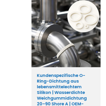
Kundenspezifische O-
Ring-Dichtung aus
lebensmittelechtem
Silikon | Wasserdichte
Weichgummidichtung
20–90 Shore A | OEM-