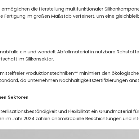
t ermöglichen die Herstellung multifunktionaler Silikonkompon
se Fertigung im großen Maßstab verfeinert, um eine gleichblei
onabfälle ein und wandelt Abfallmaterial in nutzbare Rohstoff
tschaft im Silikonsektor.
smittelfreier Produktionstechniken** minimiert den ökologisch
andard, da Unternehmen Nachhaltigkeitszertifizierungen ans
uen Sektoren
terilisationsbeständigkeit und Flexibilität ein Grundmaterial f
n im Jahr 2024 zählen antimikrobielle Beschichtungen und inte