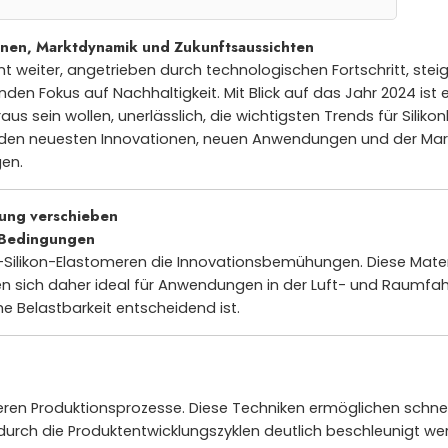
ionen, Marktdynamik und Zukunftsaussichten
ant weiter, angetrieben durch technologischen Fortschritt, ste
 Fokus auf Nachhaltigkeit. Mit Blick auf das Jahr 2024 ist es 
us sein wollen, unerlässlich, die wichtigsten Trends für Siliko
t den neuesten Innovationen, neuen Anwendungen und der Mar
gen.
stung verschieben
e Bedingungen
Silikon-Elastomeren die Innovationsbemühungen. Diese Materi
en sich daher ideal für Anwendungen in der Luft- und Raumfah
e Belastbarkeit entscheidend ist.
onieren Produktionsprozesse. Diese Techniken ermöglichen schne
urch die Produktentwicklungszyklen deutlich beschleunigt we