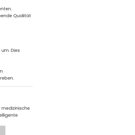
enten.
bende Qualität
e um. Dies
en
treben.
ür medizinische
lligente