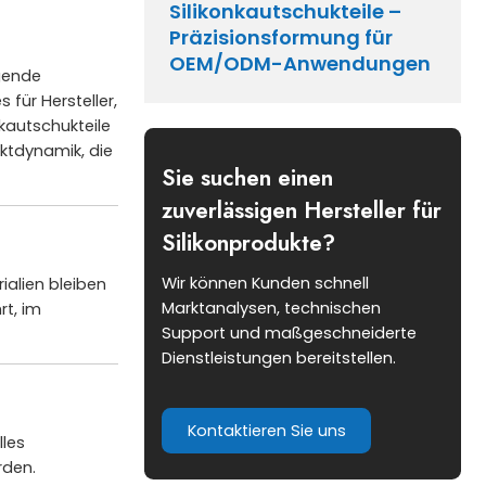
Silikonkautschukteile –
Präzisionsformung für
OEM/ODM-Anwendungen
igende
für Hersteller,
nkautschukteile
ktdynamik, die
Sie suchen einen
zuverlässigen Hersteller für
Silikonprodukte?
Wir können Kunden schnell
alien bleiben
Marktanalysen, technischen
rt, im
Support und maßgeschneiderte
Dienstleistungen bereitstellen.
Kontaktieren Sie uns
lles
rden.