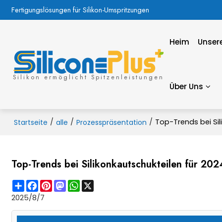
Fertigungslösungen für Silikon-Umspritzungen
Heim
Unsere
Silikon ermöglicht Spitzenleistungen
Über Uns
/
/
/
Top-Trends bei Si
Startseite
alle
Prozesspräsentation
Top-Trends bei Silikonkautschukteilen für 20
Share
Facebook
Pinterest
Mastodon
WhatsApp
X
2025/8/7