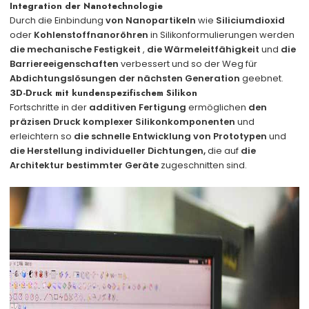
Integration der Nanotechnologie
Durch die Einbindung
von Nanopartikeln
wie
Siliciumdioxid
oder
Kohlenstoffnanoröhren
in Silikonformulierungen werden
die mechanische Festigkeit
,
die Wärmeleitfähigkeit
und
die
Barriereeigenschaften
verbessert und so der Weg für
Abdichtungslösungen der nächsten Generation
geebnet.
3D-Druck mit kundenspezifischem Silikon
Fortschritte in der
additiven Fertigung
ermöglichen
den
präzisen Druck
komplexer Silikonkomponenten
und
erleichtern so
die schnelle Entwicklung von Prototypen
und
die Herstellung individueller Dichtungen,
die auf
die
Architektur bestimmter Geräte
zugeschnitten sind.