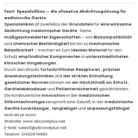
Fazit: Spezialsilikon – die ultimative Abdichtungslösung für
medizinische Geräte
Spezialsilikon
ist zweifellos der
Grundstein
für
eine wirksame
Abdichtung
medizinischer Geräte
. Seine
maßgeschneiderten Eigenschaften
– von
Biokompatibilität
und
chemischer Beständigkeit
bis hin zu
mechanischer
Belastbarkeit
– machen es zum
idealen Material
für den
Schutz
empfindlicher Komponenten
in
unterschiedlichsten
klinischen Umgebungen
.
Durch den Einsatz
fortschrittlicher Rezepturen
,
präziser
Anwendungstechniken
und
der strikten Einhaltung
gesetzlicher Normen
können wir
ein Höchstmaß an Schutz
,
Gerätelebensdauer
und
Patientensicherheit
gewährleisten.
Die kontinuierliche
Innovation
in der
medizinischen
Silikontechnologie
verspricht eine Zukunft, in der
medizinische
Geräte
zuverlässiger
,
langlebiger
und
anpassungsfähiger
sind als je zuvor.
Website:
www.siliconeplus.net
E-Mail: sales11@siliconeplus.net.
Telefon: 13420974883