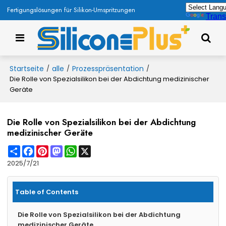
Fertigungslösungen für Silikon-Umspritzungen
Trans
Startseite
alle
Prozesspräsentation
/
/
/
Die Rolle von Spezialsilikon bei der Abdichtung medizinischer
Geräte
Die Rolle von Spezialsilikon bei der Abdichtung
medizinischer Geräte
Share
Facebook
Pinterest
Mastodon
WhatsApp
X
2025/7/21
Table of Contents
Die Rolle von Spezialsilikon bei der Abdichtung
medizinischer Geräte