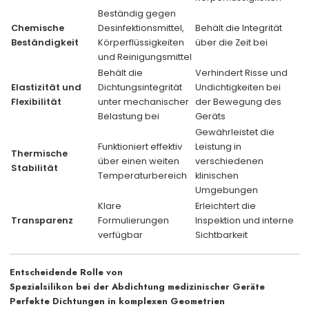
Beständig gegen
Chemische
Desinfektionsmittel,
Behält die Integrität
Beständigkeit
Körperflüssigkeiten
über die Zeit bei
und Reinigungsmittel
Behält die
Verhindert Risse und
Elastizität und
Dichtungsintegrität
Undichtigkeiten bei
Flexibilität
unter mechanischer
der Bewegung des
Belastung bei
Geräts
Gewährleistet die
Funktioniert effektiv
Leistung in
Thermische
über einen weiten
verschiedenen
Stabilität
Temperaturbereich
klinischen
Umgebungen
Klare
Erleichtert die
Transparenz
Formulierungen
Inspektion und interne
verfügbar
Sichtbarkeit
Entscheidende Rolle von
Spezialsilikon bei der Abdichtung medizinischer Geräte
Perfekte Dichtungen in komplexen Geometrien