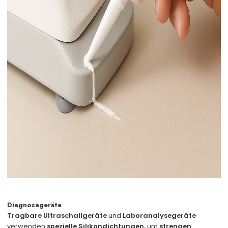
Diagnosegeräte
Tragbare Ultraschallgeräte
und
Laboranalysegeräte
verwenden
spezielle Silikondichtungen,
um
strengen