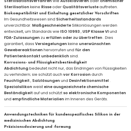
Sterilisationsverfahren
wie
Autoklavieren
oder
chemischer
Sterilisation
keine
Risse
oder
Qualitätsverluste
auftreten.
Biokompatibilität und Einhaltung gesetzlicher Vorschriften
Im Gesundheitswesen sind
Sicherheitsstandards
unverzichtbar.
Maßgeschneiderte
Silikonlösungen werden
entwickelt, um Standards wie
ISO 10993
,
USP Klasse VI
und
FDA-Zulassungen
zu
erfüllen oder zu übertreffen
. Dies
garantiert, dass
Versiegelungen
keine
unerwünschten
Gewebereaktionen
hervorrufen und
für den
Patientenkontakt unbedenklich
sind.
Korrosions- und Flüssigkeitsbeständigkeit
Abdichtung
bedeutet nicht nur, das Eindringen von Flüssigkeiten
zu verhindern; sie schützt auch
vor Korrosion
durch
Feuchtigkeit
,
Salzlösungen
und
Desinfektionsmittel
.
Spezialsilikon
weist
eine ausgezeichnete chemische
Beständigkeit
auf und schützt
so elektronische Komponenten
und
empfindliche Materialien
im Inneren des Geräts.
Anwendungstechniken für kundenspezifisches Silikon in der
medizinischen Abdichtung
Präzisionsdosierung und -formung