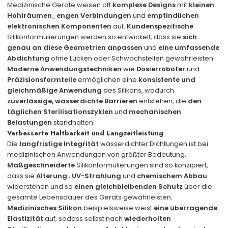
Medizinische Geräte weisen oft
komplexe Designs
mit
kleinen
Hohlräumen
,
engen Verbindungen
und
empfindlichen
elektronischen Komponenten
auf.
Kundenspezifische
Silikonformulierungen werden so entwickelt, dass sie
sich
genau an diese Geometrien anpassen
und
eine umfassende
Abdichtung
ohne Lücken oder Schwachstellen gewährleisten.
Moderne Anwendungstechniken
wie
Dosierroboter
und
Präzisionsformteile
ermöglichen eine
konsistente und
gleichmäßige Anwendung
des Silikons, wodurch
zuverlässige, wasserdichte Barrieren
entstehen, die
den
täglichen Sterilisationszyklen
und
mechanischen
Belastungen
standhalten.
Verbesserte Haltbarkeit und Langzeitleistung
Die
langfristige Integrität
wasserdichter Dichtungen ist bei
medizinischen Anwendungen von größter Bedeutung.
Maßgeschneiderte
Silikonformulierungen sind so konzipiert,
dass sie
Alterung
,
UV-Strahlung
und
chemischem Abbau
widerstehen und so
einen gleichbleibenden Schutz
über die
gesamte Lebensdauer des Geräts gewährleisten.
Medizinisches Silikon
beispielsweise weist
eine überragende
Elastizität
auf, sodass selbst nach
wiederholten