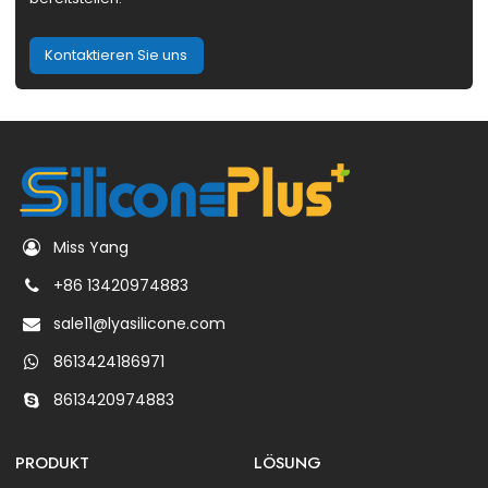
Kontaktieren Sie uns
Miss Yang
+86 13420974883
sale11@lyasilicone.com
8613424186971
8613420974883
PRODUKT
LÖSUNG