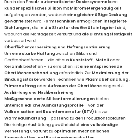
Durch den Einsatz
automatisierter Dosiersysteme
kann
kundenspezifisches Silikon
mit
Mikrometergenauigkeit
aufgetragen werden, wodurch
eine gleichmäßige Deckung
gewährleistet wird.
Formtechniken
ermöglichen
integrierte
Dichtungen
, die
in die Struktur des Geräts integriert
sind,
wodurch die Montagezeit verkürzt und
die Dichtungsfestigkeit
verbessert wird.
Oberflächenvorbereitung und Haftungsoptimierung
Um
eine starke Haftung
zwischen Silikon und
Geräteoberflächen – die oft aus
Kunststoff
,
Metall
oder
Keramik
bestehen – zu erreichen, ist
eine entsprechende
Oberflächenbehandlung
erforderlich. Zur
Maximierung der
Bindungsstärke
werden Techniken wie
Plasmabehandlung
,
Primerauftrag
oder
Aufrauen der Oberfläche
eingesetzt.
Aushärtung und Nachbearbeitung
Maßgeschneiderte Silikonformulierungen
bieten
unterschiedliche Aushärtungsprofile
– von
der
Vulkanisation bei Raumtemperatur (RTV)
bis zur
Wärmeaushärtung
– passend zu den Produktionsabläufen.
Die richtige Aushärtung gewährleistet
eine vollständige
Vernetzung
und führt zu
optimalen mechanischen
Eigenschaften und Barriereeigenschaften
.