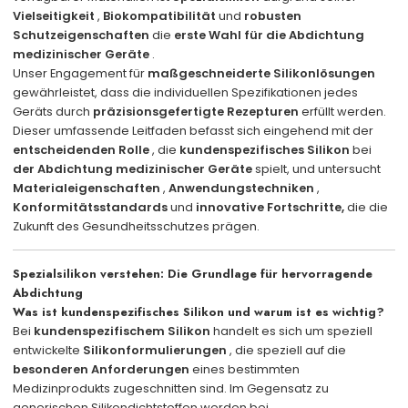
Vielseitigkeit
,
Biokompatibilität
und
robusten
Schutzeigenschaften
die
erste Wahl für die Abdichtung
medizinischer Geräte
.
Unser Engagement für
maßgeschneiderte Silikonlösungen
gewährleistet, dass die individuellen Spezifikationen jedes
Geräts durch
präzisionsgefertigte Rezepturen
erfüllt werden.
Dieser umfassende Leitfaden befasst sich eingehend mit der
entscheidenden Rolle
, die
kundenspezifisches Silikon
bei
der Abdichtung medizinischer Geräte
spielt, und untersucht
Materialeigenschaften
,
Anwendungstechniken
,
Konformitätsstandards
und
innovative Fortschritte,
die die
Zukunft des Gesundheitsschutzes prägen.
Spezialsilikon verstehen: Die Grundlage für hervorragende
Abdichtung
Was ist kundenspezifisches Silikon und warum ist es wichtig?
Bei
kundenspezifischem Silikon
handelt es sich um speziell
entwickelte
Silikonformulierungen
, die speziell auf die
besonderen Anforderungen
eines bestimmten
Medizinprodukts zugeschnitten sind. Im Gegensatz zu
generischen Silikondichtstoffen werden bei