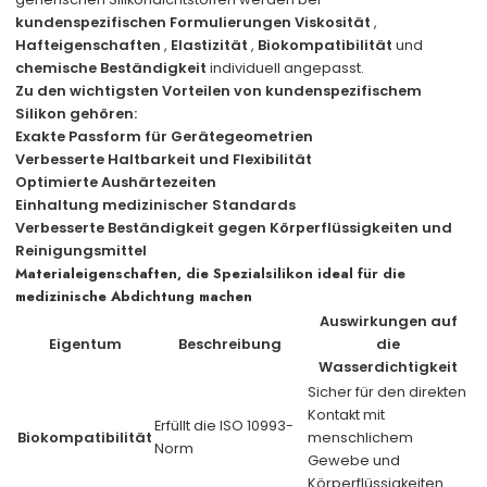
kundenspezifischen Formulierungen
Viskosität
,
Hafteigenschaften
,
Elastizität
,
Biokompatibilität
und
chemische Beständigkeit
individuell angepasst.
Zu den wichtigsten Vorteilen von kundenspezifischem
Silikon gehören:
Exakte Passform für Gerätegeometrien
Verbesserte Haltbarkeit und Flexibilität
Optimierte Aushärtezeiten
Einhaltung medizinischer Standards
Verbesserte Beständigkeit gegen Körperflüssigkeiten und
Reinigungsmittel
Materialeigenschaften, die Spezialsilikon ideal für die
medizinische Abdichtung machen
Auswirkungen auf
Eigentum
Beschreibung
die
Wasserdichtigkeit
Sicher für den direkten
Kontakt mit
Erfüllt die ISO 10993-
Biokompatibilität
menschlichem
Norm
Gewebe und
Körperflüssigkeiten