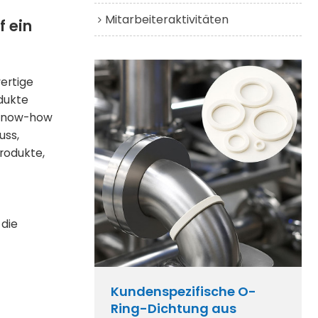
Mitarbeiteraktivitäten
f ein
ertige
odukte
s Know-how
uss,
rodukte,
 die
Kundenspezifische O-
Ring-Dichtung aus