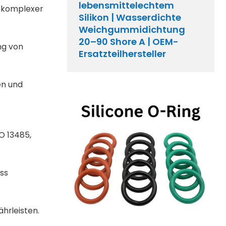
lebensmittelechtem
g komplexer
Silikon | Wasserdichte
Weichgummidichtung
20–90 Shore A | OEM-
ng von
Ersatzteilhersteller
en und
O 13485,
ass
ährleisten.