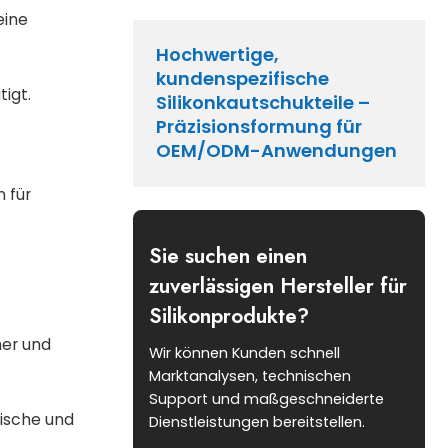
eine
Hochwertige,
kundenspezifische
igt.
Silikonkautschukteile –
Präzisionsformung für
OEM/ODM-Anwendungen
 für
Sie suchen einen
zuverlässigen Hersteller für
Silikonprodukte?
her und
Wir können Kunden schnell
Marktanalysen, technischen
Support und maßgeschneiderte
nische und
Dienstleistungen bereitstellen.