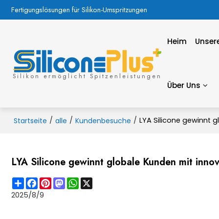
Fertigungslösungen für Silikon-Umspritzungen
Heim
Unsere
Silikon ermöglicht Spitzenleistungen
Über Uns
/
/
/
LYA Silicone gewinnt g
Startseite
alle
Kundenbesuche
LYA Silicone gewinnt globale Kunden mit innova
Share
Facebook
Pinterest
Mastodon
WhatsApp
X
2025/8/9