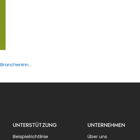
Ehrenkunden besuchen die SiliconePlus-Fabrik für Flüssigsilikon zur eingehenden Inspektion und Diskussion über Brancheninnovationen
UNTERSTÜTZUNG
UNTERNEHMEN
Beispielrichtlinie
Über uns