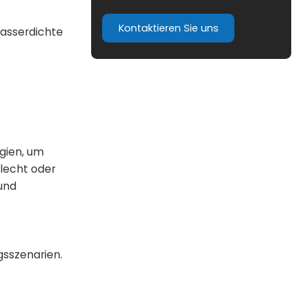
Kontaktieren Sie uns
wasserdichte
ogien, um
elecht oder
 und
gsszenarien.