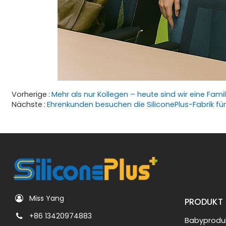
Vorherige
Mehr als nur Kollegen – heute sind wir eine Famil
Nächste
Miss Yang
PRODUKT
+86 13420974883
Babyproduk