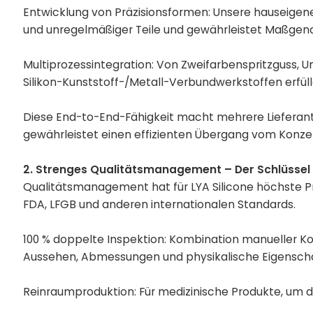
Entwicklung von Präzisionsformen: Unsere hauseigen
und unregelmäßiger Teile und gewährleistet Maßgenau
Multiprozessintegration: Von Zweifarbenspritzguss, 
Silikon-Kunststoff-/Metall-Verbundwerkstoffen erfüll
Diese End-to-End-Fähigkeit macht mehrere Lieferante
gewährleistet einen effizienten Übergang vom Konze
2. Strenges Qualitätsmanagement – Der Schlüssel
Qualitätsmanagement hat für LYA Silicone höchste Pri
FDA, LFGB und anderen internationalen Standards.
100 % doppelte Inspektion: Kombination manueller Kon
Aussehen, Abmessungen und physikalische Eigenscha
Reinraumproduktion: Für medizinische Produkte, um di