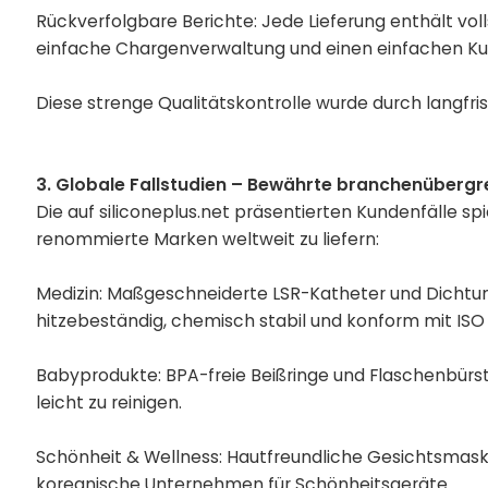
Rückverfolgbare Berichte: Jede Lieferung enthält vol
einfache Chargenverwaltung und einen einfachen Ku
Diese strenge Qualitätskontrolle wurde durch langfri
3. Globale Fallstudien – Bewährte branchenüberg
Die auf siliconeplus.net präsentierten Kundenfälle s
renommierte Marken weltweit zu liefern:
Medizin: Maßgeschneiderte LSR-Katheter und Dichtun
hitzebeständig, chemisch stabil und konform mit ISO 
Babyprodukte: BPA-freie Beißringe und Flaschenbürst
leicht zu reinigen.
Schönheit & Wellness: Hautfreundliche Gesichtsmaske
koreanische Unternehmen für Schönheitsgeräte.