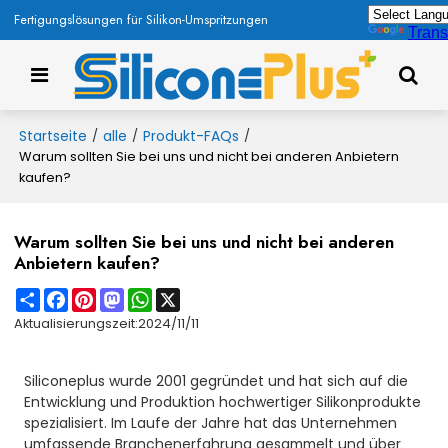
Fertigungslösungen für Silikon-Umspritzungen
Trans
Startseite
alle
Produkt-FAQs
/
/
/
Warum sollten Sie bei uns und nicht bei anderen Anbietern
kaufen?
Warum sollten Sie bei uns und nicht bei anderen
Anbietern kaufen?
Share
Facebook
Pinterest
Mastodon
WhatsApp
X
Aktualisierungszeit:
2024/11/11
Siliconeplus wurde 2001 gegründet und hat sich auf die
Entwicklung und Produktion hochwertiger Silikonprodukte
spezialisiert. Im Laufe der Jahre hat das Unternehmen
umfassende Branchenerfahrung gesammelt und über