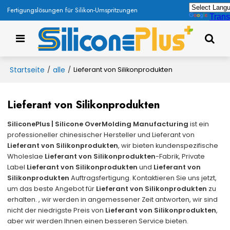
Fertigungslösungen für Silikon-Umspritzungen
Trans
Startseite
alle
/
/
Lieferant von Silikonprodukten
Lieferant von Silikonprodukten
SiliconePlus | Silicone OverMolding Manufacturing
ist ein
professioneller chinesischer Hersteller und Lieferant von
Lieferant von Silikonprodukten
, wir bieten kundenspezifische
Wholeslae
Lieferant von Silikonprodukten
-Fabrik, Private
Label
Lieferant von Silikonprodukten
und
Lieferant von
Silikonprodukten
Auftragsfertigung. Kontaktieren Sie uns jetzt,
um das beste Angebot für
Lieferant von Silikonprodukten
zu
erhalten. , wir werden in angemessener Zeit antworten, wir sind
nicht der niedrigste Preis von
Lieferant von Silikonprodukten
,
aber wir werden Ihnen einen besseren Service bieten.